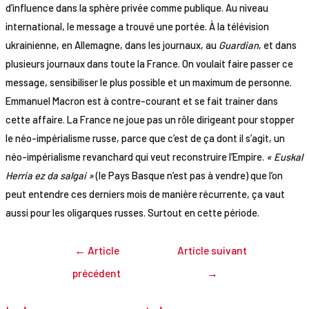
d’influence dans la sphère privée comme publique. Au niveau
international, le message a trouvé une portée. À la télévision
ukrainienne, en Allemagne, dans les journaux, au
Guardian
, et dans
plusieurs journaux dans toute la France. On voulait faire passer ce
message, sensibiliser le plus possible et un maximum de personne.
Emmanuel Macron est à contre-courant et se fait trainer dans
cette affaire. La France ne joue pas un rôle dirigeant pour stopper
le néo-impérialisme russe, parce que c’est de ça dont il s’agit, un
néo-impérialisme revanchard qui veut reconstruire l’Empire.
« Euskal
Herria ez da salgai »
(le Pays Basque n’est pas à vendre) que l’on
peut entendre ces derniers mois de manière récurrente, ça vaut
aussi pour les oligarques russes. Surtout en cette période.
Navigation
←
Article
Article suivant
de
précédent
→
l’article